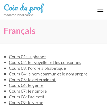
Aller
Coin du prof
au
contenu
Madame Andréanne
(Pressez
Entrée)
Français
Cours 01: l’alphabet
Cours 02 : les voyelles et les consonnes
Cours 03 : l’ordre alphabétique
Cours 04: le nom commun et le nom propre
Cours 05 : le déterminant
Cours 06 : le genre
Cours 07 : le nombre
Cours 08 : l’adjectif
Cours 09 : le verbe