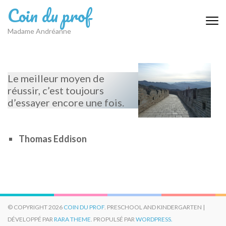
Aller
Coin du prof
au
contenu
Madame Andréanne
(Pressez
Entrée)
Le meilleur moyen de
réussir, c’est toujours
d’essayer encore une fois.
Thomas Eddison
© COPYRIGHT 2026
COIN DU PROF
. PRESCHOOL AND KINDERGARTEN |
DÉVELOPPÉ PAR
RARA THEME
. PROPULSÉ PAR
WORDPRESS.