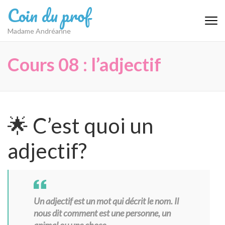
Aller
Coin du prof
au
contenu
Madame Andréanne
(Pressez
Entrée)
Cours 08 : l’adjectif
🌟 C’est quoi un
adjectif?
Un adjectif est un mot qui décrit le nom. Il
nous dit comment est une personne, un