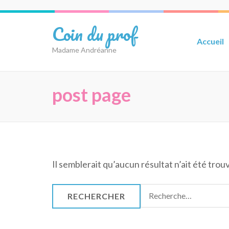
Aller
au
Coin du prof
contenu
Accueil
(Pressez
Madame Andréanne
Entrée)
post page
Il semblerait qu’aucun résultat n’ait été tro
Rechercher :