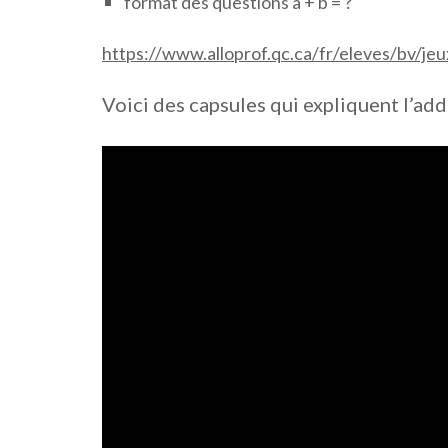
format des questions a + b = ?
https://www.alloprof.qc.ca/fr/eleves/bv/jeux
Voici des capsules qui expliquent l’add