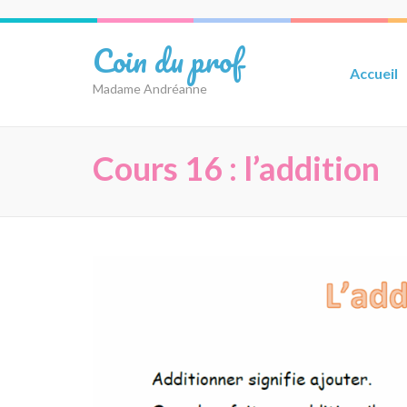
Aller
au
Coin du prof
contenu
Accueil
(Pressez
Madame Andréanne
Entrée)
Cours 16 : l’addition