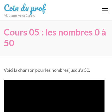
Aller
Coin du prof
au
contenu
Madame Andréanne
(Pressez
Entrée)
Cours 05 : les nombres 0 à
50
Voici la chanson pour les nombres jusqu’à 50.